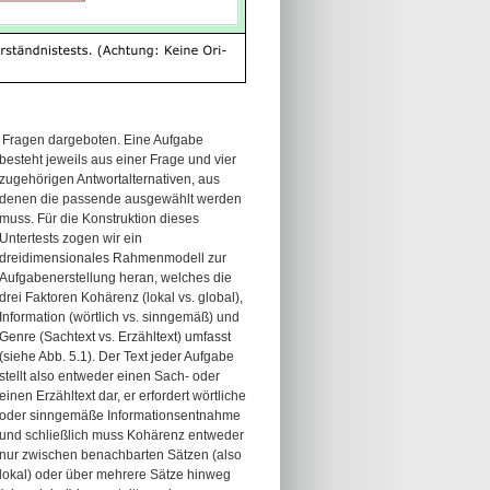
n Fragen dargeboten.
Eine Aufgabe
besteht jeweils aus einer Frage und vier
zugehörigen Antwortalternativen, aus
denen die passende ausgewählt werden
muss. Für die Konstruktion dieses
Untertests zogen wir ein
dreidimensionales Rahmenmodell zur
Aufgabenerstellung heran, welches die
drei Faktoren Kohärenz (lokal vs. global),
Information (wörtlich vs. sinngemäß) und
Genre (Sachtext vs. Erzähltext) umfasst
(siehe Abb. 5.1). Der Text jeder Aufgabe
stellt also entweder einen Sach- oder
einen Erzähltext dar, er erfordert wörtliche
oder sinngemäße Informationsentnahme
und schließlich muss Kohärenz entweder
nur zwischen benachbarten Sätzen (also
lokal) oder über mehrere Sätze hinweg