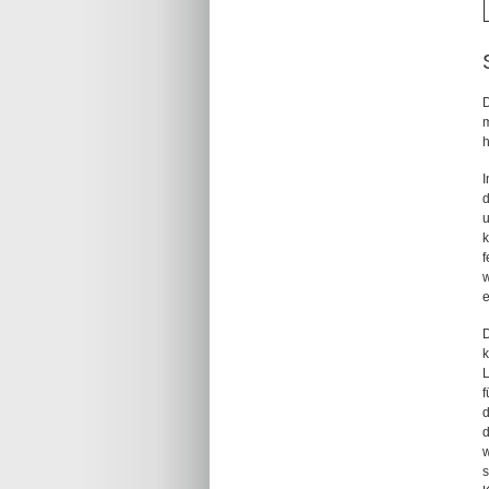
D
m
h
I
d
u
k
f
w
e
D
k
L
f
d
w
s