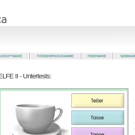
GSSOFTWARE
FÖRDERPROGRAMME
FREEWARE
SEMINA
ELFE II - Untertests: