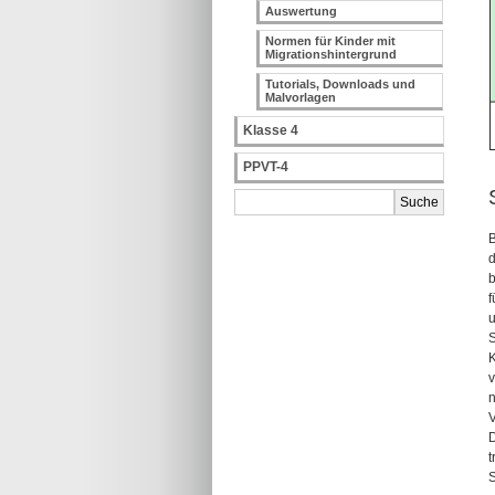
Auswertung
Normen für Kinder mit
Migrationshintergrund
Tutorials, Downloads und
Malvorlagen
Klasse 4
PPVT-4
B
d
b
f
u
S
K
v
n
V
D
t
S