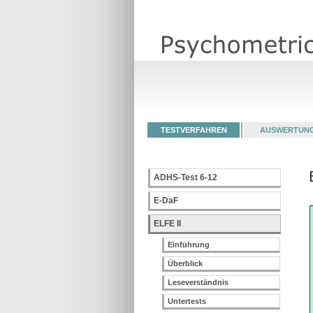
TESTVERFAHREN
AUSWERTUN
ADHS-Test 6-12
E-DaF
ELFE II
Einführung
Überblick
Leseverständnis
Untertests