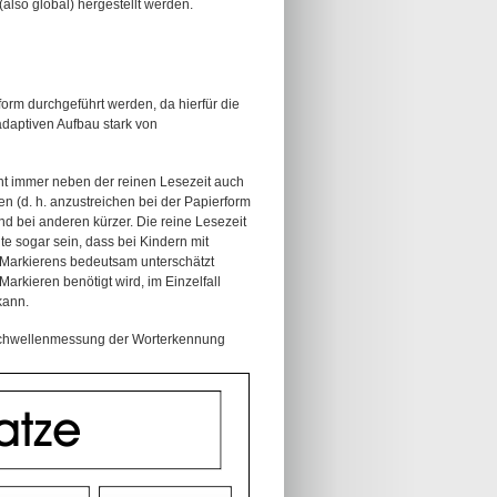
(also global) hergestellt werden.
rm durchgeführt werden, da hierfür die
adaptiven Aufbau stark von
eht immer neben der reinen Lesezeit auch
ren (d. h. anzustreichen bei der Papierform
d bei anderen kürzer. Die reine Lesezeit
te sogar sein, dass bei Kindern mit
 Markierens bedeutsam unterschätzt
 Markieren benötigt wird, im Einzelfall
kann.
chwellenmessung der Worterkennung