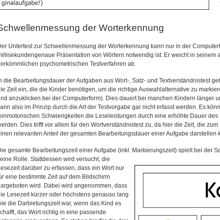
Schwellenmessung der Worterkennung
er Untertest zur Schwellenmessung der Worterkennung kann nur in der Computerfo
illisekundengenaue Präsentation von Wörtern notwendig ist. Er weicht in seinem 
erkömmlichen psychometrischen Testverfahren ab.
n die Bearbeitungsdauer der Aufgaben aus Wort-, Satz- und Textverständnistest g
ie Zeit ein, die die Kinder benötigen, um die richtige Auswahlalternative zu markie
nd anzuklicken bei der Computerform). Dies dauert bei manchen Kindern länger un
ann also im Prinzip durch die Art der Testvorgabe gar nicht erfasst werden. Es könn
einmotorischen Schwierigkeiten die Leseleistungen durch eine erhöhte Dauer des
erden. Dies trifft vor allem für den Wortverständnistest zu, da hier die Zeit, die zum
inen relevanten Anteil der gesamten Bearbeitungsdauer einer Aufgabe darstellen 
ie gesamte Bearbeitungszeit einer Aufgabe (inkl. Markierungszeit) spielt bei
der S
eine Rolle. Stattdessen wird versucht, die
esezeit darüber zu erfassen, dass ein Wort nur
ür eine bestimmte Zeit auf dem Bildschirm
dargeboten wird. Dabei wird angenommen, dass
ie Lesezeit kürzer oder höchstens genauso lang
ie die Darbietungszeit war, wenn das Kind es
chafft, das Wort richtig in eine passende